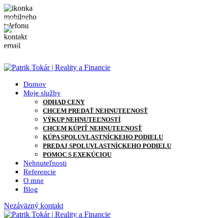
0905 871 127
info@patriktokar.sk
0905 871 127
info@patriktokar.sk
Domov
Moje služby
ODHAD CENY
CHCEM PREDAŤ NEHNUTEĽNOSŤ
VÝKUP NEHNUTEĽNOSTÍ
CHCEM KÚPIŤ NEHNUTEĽNOSŤ
KÚPA SPOLUVLASTNÍCKEHO PODIELU
PREDAJ SPOLUVLASTNÍCKEHO PODIELU
POMOC S EXEKÚCIOU
Nehnuteľnosti
Referencie
O mne
Blog
Nezáväzný kontakt