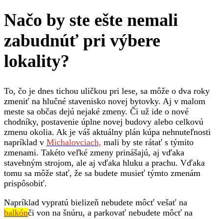
Načo by ste ešte nemali
zabudnúť pri výbere
lokality?
To, čo je dnes tichou uličkou pri lese, sa môže o dva roky
zmeniť na hlučné stavenisko novej bytovky. Aj v malom
meste sa občas dejú nejaké zmeny. Či už ide o nové
chodníky, postavenie úplne novej budovy alebo celkovú
zmenu okolia. Ak je váš aktuálny plán kúpa nehnuteľnosti
napríklad v
Michalovciach,
mali by ste rátať s týmito
zmenami. Takéto veľké zmeny prinášajú, aj vďaka
stavebným strojom, ale aj vďaka hluku a prachu. Vďaka
tomu sa môže stať, že sa budete musieť týmto zmenám
prispôsobiť.
Napríklad vypratú bielizeň nebudete môcť vešať na
balkón
či von na šnúru, a parkovať nebudete môcť na