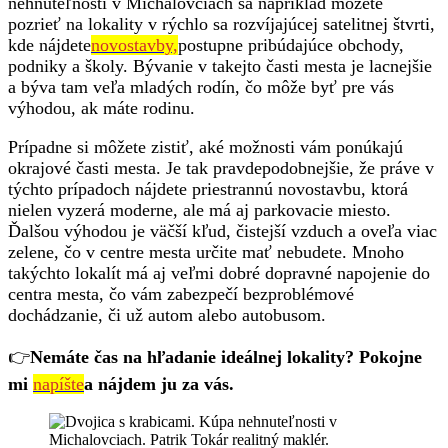
nehnuteľnosti v Michalovciach sa napríklad môžete
pozrieť na lokality v rýchlo sa rozvíjajúcej satelitnej štvrti,
kde nájdete
novostavby,
postupne pribúdajúce obchody,
podniky a školy. Bývanie v takejto časti mesta je lacnejšie
a býva tam veľa mladých rodín, čo môže byť pre vás
výhodou, ak máte rodinu.
Prípadne si môžete zistiť, aké možnosti vám ponúkajú
okrajové časti mesta. Je tak pravdepodobnejšie, že práve v
týchto prípadoch nájdete priestrannú novostavbu, ktorá
nielen vyzerá moderne, ale má aj parkovacie miesto.
Ďalšou výhodou je väčší kľud, čistejší vzduch a oveľa viac
zelene, čo v centre mesta určite mať nebudete. Mnoho
takýchto lokalít má aj veľmi dobré dopravné napojenie do
centra mesta, čo vám zabezpečí bezproblémové
dochádzanie, či už autom alebo autobusom.
👉
Nemáte čas na hľadanie ideálnej lokality? Pokojne
mi
napíšte
a nájdem ju za vás.