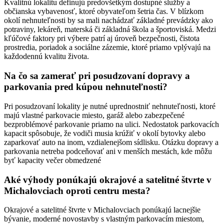
Kvalitnú lokalitu definujú predovšetkým dostupné služby a
občianska vybavenosť, ktoré obyvateľom šetria čas. V blízkom
okolí nehnuteľnosti by sa mali nachádzať základné prevádzky ako
potraviny, lekáreň, materská či základná škola a športoviská. Medzi
kľúčové faktory pri výbere patrí aj úroveň bezpečnosti, čistota
prostredia, poriadok a sociálne zázemie, ktoré priamo vplývajú na
každodennú kvalitu života.
Na čo sa zamerať pri posudzovaní dopravy a
parkovania pred kúpou nehnuteľnosti?
Pri posudzovaní lokality je nutné uprednostniť nehnuteľnosti, ktoré
majú vlastné parkovacie miesto, garáž alebo zabezpečené
bezproblémové parkovanie priamo na ulici. Nedostatok parkovacích
kapacit spôsobuje, že vodiči musia krúžiť v okolí bytovky alebo
zaparkovať auto na inom, vzdialenejšom sídlisku. Otázku dopravy a
parkovania netreba podceňovať ani v menších mestách, kde môžu
byť kapacity večer obmedzené
Aké výhody ponúkajú okrajové a satelitné štvrte v
Michalovciach oproti centru mesta?
Okrajové a satelitné štvrte v Michalovciach ponúkajú lacnejšie
bývanie, moderné novostavby s vlastným parkovacím miestom,