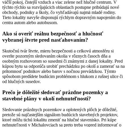
väčší pokoj, čistejší vzduch a viac zelene než hlučné centrum. V
týchto rýchlo sa rozvíjajúcich oblastiach postupne pribúdajú nové
obchody, podniky a školy, čo vyhľadávajú najmä mladé rodiny.
Tieto lokality navyše disponujú rýchlym dopravným napojením do
centra autom alebo autobusom.
Ako si overiť reálnu bezpečnosť a hlučnosť
vybranej štvrte pred nasťahovaním?
Skutočnú tvár štvrte, mieru bezpečnosti a celkovú atmosféru si
overíte pozorným sledovaním okolia v rôznych časoch dňa a
osobným rozhovorom so susedmi či známymi z danej lokality. Pred
kúpou bytu sa odporúča urobiť prechádzku po okolí a zamerať sa na
prítomnosť podnikov alebo barov s nočnou prevádzkou. Týmto
spôsobom predídete budúcim problémom s hlukom z rušnej ulice či
od hlučných susedov.
Prečo je dôležité sledovať prázdne pozemky a
stavebné plány v okolí nehnuteľnosti?
Sledovanie prázdnych pozemkov a oplotených plôch je dôležité,
pretože sú najčastejším signálom budúcich stavebných projektov,
ktoré môžu tichú lokalitu zmeniť na hlučné stavenisko. Pri kúpe
nehnuteľnosti v Michalovciach sa preto treba vopred informovať o