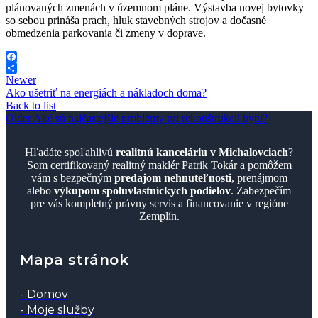
plánovaných zmenách v územnom pláne. Výstavba novej bytovky
so sebou prináša prach, hluk stavebných strojov a dočasné
obmedzenia parkovania či zmeny v doprave.
Facebook
Share
Newer
Ako ušetriť na energiách a nákladoch doma?
Back to list
Older
Aké sú najčastejšie problémy pri rekonštrukcií bytu?
Hľadáte spoľahlivú
realitnú kanceláriu v Michalovciach
?
Som certifikovaný realitný maklér Patrik Tokár a pomôžem
vám s bezpečným
predajom nehnuteľnosti
, prenájmom
alebo
výkupom spoluvlastníckych podielov
. Zabezpečím
pre vás kompletný právny servis a financovanie v regióne
Zemplín.
Mapa stránok
- Domov
- Moje služby