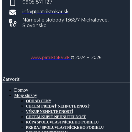
0905 871 127
info@patriktokar.sk
Námestie slobody 1366/7 Michalovce,
Slovensko
www.patriktokar.sk
© 2024
–
2026
Zatvoriť
Domov
Moje služby
ODHAD CENY
CHCEM PREDAŤ NEHNUTEĽNOSŤ
VÝKUP NEHNUTEĽNOSTÍ
CHCEM KÚPIŤ NEHNUTEĽNOSŤ
KÚPA SPOLUVLASTNÍCKEHO PODIELU
PREDAJ SPOLUVLASTNÍCKEHO PODIELU