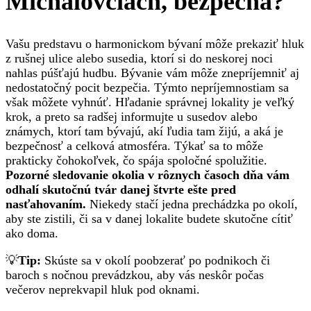
Michalovciach, bezpečná?
Vašu predstavu o harmonickom bývaní môže prekaziť hluk
z rušnej ulice alebo susedia, ktorí si do neskorej noci
nahlas púšťajú hudbu. Bývanie vám môže znepríjemniť aj
nedostatočný pocit bezpečia. Týmto nepríjemnostiam sa
však môžete vyhnúť. Hľadanie správnej lokality je veľký
krok, a preto sa radšej informujte u susedov alebo
známych, ktorí tam bývajú, akí ľudia tam žijú, a aká je
bezpečnosť a celková atmosféra. Týkať sa to môže
prakticky čohokoľvek, čo spája spoločné spolužitie.
Pozorné sledovanie okolia v rôznych časoch dňa vám
odhalí skutočnú tvár danej štvrte ešte pred
nasťahovaním.
Niekedy stačí jedna prechádzka po okolí,
aby ste zistili, či sa v danej lokalite budete skutočne cítiť
ako doma.
💡
Tip:
Skúste sa v okolí poobzerať po podnikoch či
baroch s nočnou prevádzkou, aby vás neskôr počas
večerov neprekvapil hluk pod oknami.