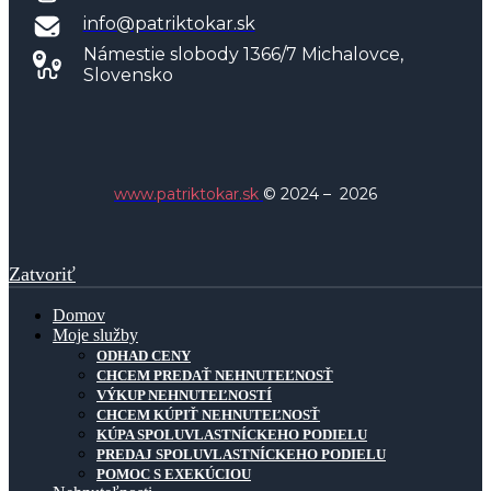
info@patriktokar.sk
Námestie slobody 1366/7 Michalovce,
Slovensko
www.patriktokar.sk
© 2024
–
2026
Zatvoriť
Domov
Moje služby
ODHAD CENY
CHCEM PREDAŤ NEHNUTEĽNOSŤ
VÝKUP NEHNUTEĽNOSTÍ
CHCEM KÚPIŤ NEHNUTEĽNOSŤ
KÚPA SPOLUVLASTNÍCKEHO PODIELU
PREDAJ SPOLUVLASTNÍCKEHO PODIELU
POMOC S EXEKÚCIOU