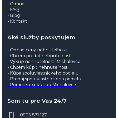
- O mne
- FAQ
- Blog
- Kontakt
Aké služby poskytujem
- Odhad ceny nehnuteľnosti
- Chcem predať nehnuteľnosť
- Výkup nehnuteľností Michalovce
- Chcem kúpiť nehnuteľnosť
- Kúpa spoluvlastníckeho podielu
- Predaj spoluvlastníckeho podielu
- Pomoc s exekúciou Michalovce
Som tu pre Vás 24/7
0905 871 127