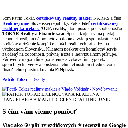
Som Patrik Tokár,
certifikovaný realitný maklér
NARKS a člen
Realitnej únie
Slovenskej republiky. Zakladateľ
certifikovanej
realitnej kancelárie
AGIA reality,
ktorá pôsobí pod spoločnosťou
TOKÁR Reality a Financie s.r.o.
Špecializujem sa na predaj
nehnuteľností, prenájom bytov a domov, výkup spoluvlastníckych
podielov a riešenie komplikovaných realitných prípadov na
východnom Slovensku. Klientom poskytujem kompletný servis
založený na odbornosti, právnej istote a individuálnom prístupe.
Zároveň v mojom tíme pomáhame s vybavením hypoték,
spotrebných úverov a poistenia nehnuteľností prostredníctvom
finančného sprostredkovania
FINgo.sk.
Patrik Tokár
–
Reality
S čím vám vieme pomôcť
Viac ako 60 päťhviezdičkových ⭐️ recenzií na Google