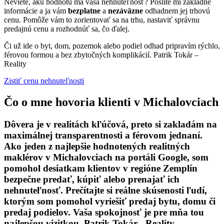
Neviete, akú hodnotu má vaša nehnuteľnosť? Pošlite mi základné
informácie a ja vám
bezplatne
a
nezáväzne
odhadnem jej trhovú
cenu. Pomôže vám to zorientovať sa na trhu, nastaviť správnu
predajnú cenu a rozhodnúť sa, čo ďalej.
Či už ide o byt, dom, pozemok alebo podiel odhad pripravím rýchlo,
férovou formou a bez zbytočných komplikácií. Patrik Tokár –
Reality
Zistiť cenu nehnuteľnosti
Čo o mne hovoria klienti v Michalovciach
Dôvera je v realitách kľúčová, preto si zakladám na
maximálnej transparentnosti a férovom jednaní.
Ako jeden z najlepšie hodnotených realitných
maklérov v Michalovciach na portáli Google, som
pomohol desiatkam klientov v regióne Zemplín
bezpečne predať, kúpiť alebo prenajať ich
nehnuteľnosť. Prečítajte si reálne skúsenosti ľudí,
ktorým som pomohol vyriešiť predaj bytu, domu či
predaj podielov. Vaša spokojnosť je pre mňa tou
najlepšou vizitkou. Patrik Tokár - Reality