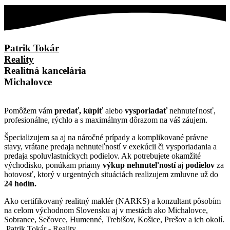
Patrik Tokár
Reality
Realitná kancelária
Michalovce
Pomôžem vám
predať, kúpiť
alebo
vysporiadať
nehnuteľnosť,
profesionálne, rýchlo a s maximálnym dôrazom na váš záujem.
Špecializujem sa aj na náročné prípady a komplikované právne
stavy, vrátane predaja nehnuteľností v exekúcii či vysporiadania a
predaja spoluvlastníckych podielov. Ak potrebujete okamžité
východisko, ponúkam priamy
výkup nehnuteľností
aj
podielov
za
hotovosť, ktorý v urgentných situáciách realizujem zmluvne už do
24 hodín.
Ako certifikovaný realitný maklér (NARKS) a konzultant pôsobím
na celom východnom Slovensku aj v mestách ako Michalovce,
Sobrance, Sečovce, Humenné, Trebišov, Košice, Prešov a ich okolí.
Patrik Tokár - Reality