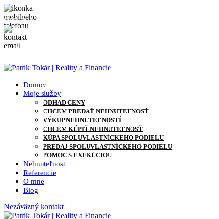
0905 871 127
info@patriktokar.sk
0905 871 127
info@patriktokar.sk
Domov
Moje služby
ODHAD CENY
CHCEM PREDAŤ NEHNUTEĽNOSŤ
VÝKUP NEHNUTEĽNOSTÍ
CHCEM KÚPIŤ NEHNUTEĽNOSŤ
KÚPA SPOLUVLASTNÍCKEHO PODIELU
PREDAJ SPOLUVLASTNÍCKEHO PODIELU
POMOC S EXEKÚCIOU
Nehnuteľnosti
Referencie
O mne
Blog
Nezáväzný kontakt