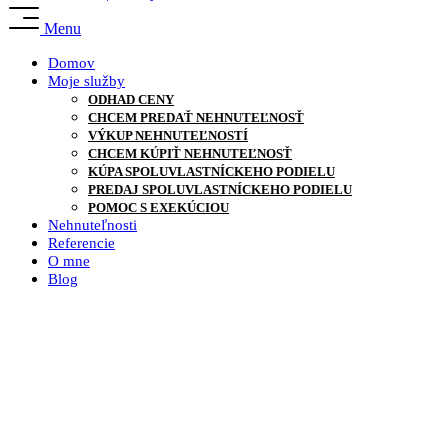
Menu
Domov
Moje služby
ODHAD CENY
CHCEM PREDAŤ NEHNUTEĽNOSŤ
VÝKUP NEHNUTEĽNOSTÍ
CHCEM KÚPIŤ NEHNUTEĽNOSŤ
KÚPA SPOLUVLASTNÍCKEHO PODIELU
PREDAJ SPOLUVLASTNÍCKEHO PODIELU
POMOC S EXEKÚCIOU
Nehnuteľnosti
Referencie
O mne
Blog