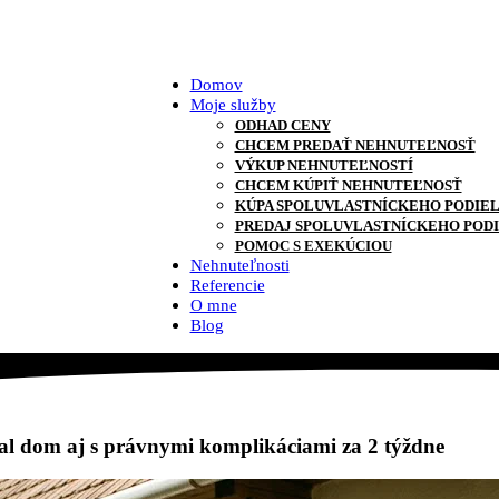
Domov
Moje služby
ODHAD CENY
CHCEM PREDAŤ NEHNUTEĽNOSŤ
VÝKUP NEHNUTEĽNOSTÍ
CHCEM KÚPIŤ NEHNUTEĽNOSŤ
KÚPA SPOLUVLASTNÍCKEHO PODIE
PREDAJ SPOLUVLASTNÍCKEHO POD
POMOC S EXEKÚCIOU
Nehnuteľnosti
Referencie
O mne
Blog
al dom aj s právnymi komplikáciami za 2 týždne