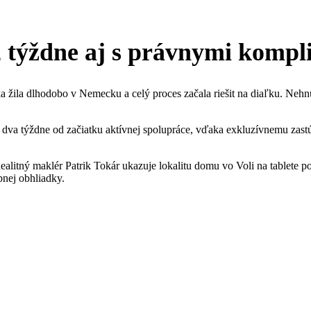
2 týždne aj s právnymi kompl
ka žila dlhodobo v Nemecku a celý proces začala riešit na diaľku. Neh
 dva týždne od začiatku aktívnej spolupráce, vďaka exkluzívnemu zastú