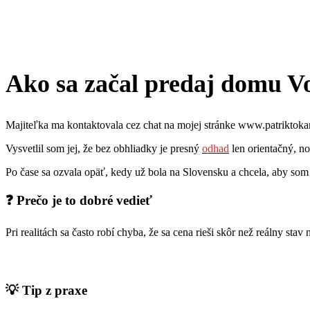
Ako sa začal predaj domu V
Majiteľka ma kontaktovala cez chat na mojej stránke www.patriktokar
Vysvetlil som jej, že bez obhliadky je presný
odhad
len orientačný, no
Po čase sa ozvala opäť, kedy už bola na Slovensku a chcela, aby som
❓ Prečo je to dobré vedieť
Pri realitách sa často robí chyba, že sa cena rieši skôr než reálny st
💡 Tip z praxe