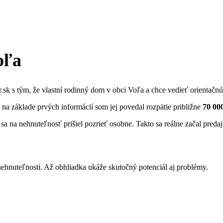
oľa
.sk s tým, že vlastní rodinný dom v obci Voľa a chce vedieť orientačnú
 na základe prvých informácií som jej povedal rozpätie približne
70 00
 sa na nehnuteľnosť prišiel pozrieť osobne. Takto sa reálne začal pre
av nehnuteľnosti. Až obhliadka ukáže skutočný potenciál aj problémy.