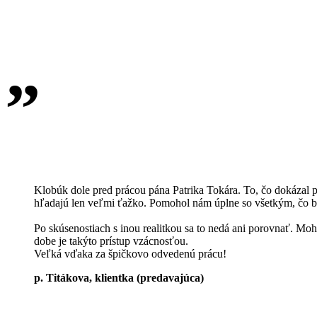
„
Klobúk dole pred prácou pána Patrika Tokára. To, čo dokázal pri
hľadajú len veľmi ťažko. Pomohol nám úplne so všetkým, čo bol
Po skúsenostiach s inou realitkou sa to nedá ani porovnať. Mohl
dobe je takýto prístup vzácnosťou.
Veľká vďaka za špičkovo odvedenú prácu!
p. Titákova, klientka (predavajúca)