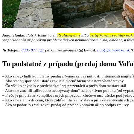
Autor článku:
Patrik Tokár | člen
Realitnej únie
SR a
certifikovaný realitný makl
vysporiadania až po výkup problematických nehnuteľností. O najvýhodnejší úver 
📞 Telefón:
0905 871 127
(kliknutím zavoláte)
✉️ E-mail:
info@patriktokar.sk
(k
To podstatné z prípadu (predaj domu Voľa
– Ako sme zvládli kompletný predaj z Nemecka bez nutnosti prítomnosti majiteľ
– Ako sme vysporiadali staré exekúcie, vecné bremená a nezapísané stavby
– Čo všetko chýbalo v predchádzajúcej prezentácii a prečo dom mesiace stál
– Ako sme zmenili „dlhodobo neobývaný dom“ na atraktívnu ponuku (od vyprata
– Prečo je pri právne komplikovaných prípadoch kľúčové mať všetko pod jednou
– Ako sme stanovili cenu, ktorá zohľadnila reálny stav a prilákala solventných 
– Ako sa podarilo zrealizovať predaj od prvého kontaktu až po podpis zmluvy