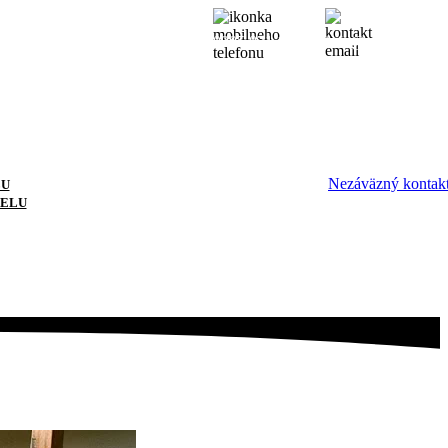
0905 871 127
info@patriktokar.s
Nezáväzný kontak
LU
IELU