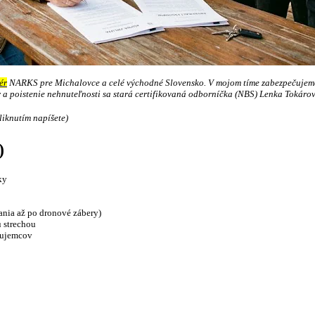
ér
NARKS pre Michalovce a celé východné Slovensko. V mojom tíme zabezpečujeme 
a poistenie nehnuteľnosti sa stará certifikovaná odborníčka (NBS) Lenka Tokárová
liknutím napíšete)
)
ky
nia až po dronové zábery)
 strechou
záujemcov