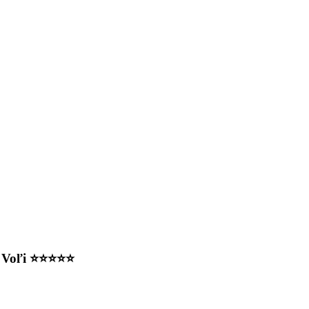
vo Voľi ⭐⭐⭐⭐⭐