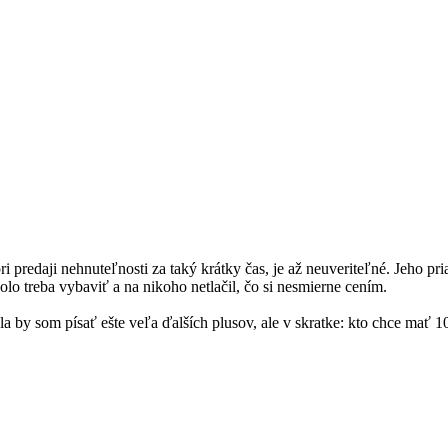
 predaji nehnuteľnosti za taký krátky čas, je až neuveriteľné. Jeho pri
o treba vybaviť a na nikoho netlačil, čo si nesmierne cením.
a by som písať ešte veľa ďalších plusov, ale v skratke: kto chce mať 1