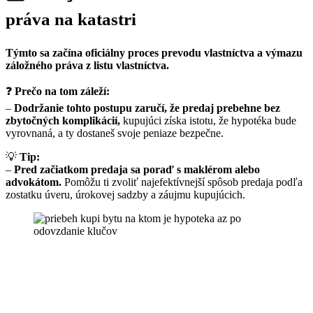
práva
na katastri
Týmto sa začína oficiálny proces prevodu vlastníctva a výmazu
záložného práva z listu vlastníctva.
❓
Prečo na tom záleží:
–
Dodržanie tohto postupu zaručí, že predaj prebehne bez
zbytočných komplikácií,
kupujúci získa istotu, že hypotéka bude
vyrovnaná, a ty dostaneš svoje peniaze bezpečne.
💡
Tip:
–
Pred začiatkom predaja sa poraď s maklérom alebo
advokátom.
Pomôžu ti zvoliť najefektívnejší spôsob predaja podľa
zostatku úveru, úrokovej sadzby a záujmu kupujúcich.