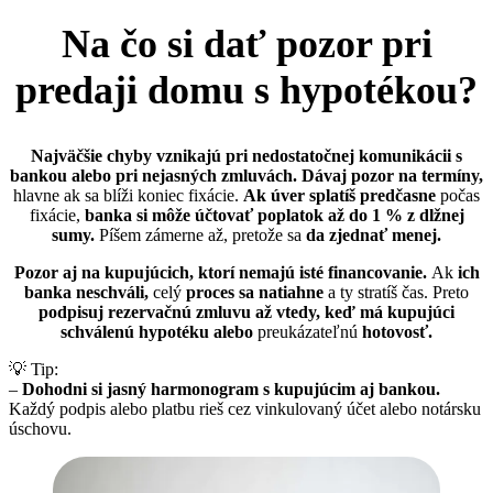
Na čo si dať pozor pri
predaji domu s hypotékou?
Najväčšie chyby vznikajú pri nedostatočnej komunikácii s
bankou alebo pri nejasných zmluvách.
Dávaj pozor na termíny,
hlavne ak sa blíži koniec fixácie.
Ak úver splatíš predčasne
počas
fixácie,
banka si môže účtovať poplatok
až do 1 % z dlžnej
sumy.
Píšem zámerne až, pretože sa
da zjednať menej.
Pozor aj na kupujúcich, ktorí nemajú isté financovanie.
Ak
ich
banka neschváli,
celý
proces sa natiahne
a ty stratíš čas. Preto
podpisuj rezervačnú zmluvu až vtedy, keď má kupujúci
schválenú hypotéku
alebo
preukázateľnú
hotovosť.
💡 Tip:
–
Dohodni si jasný harmonogram s kupujúcim aj bankou.
Každý podpis alebo platbu rieš cez vinkulovaný účet alebo notársku
úschovu.