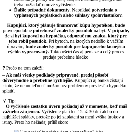
treba požiadať o nové vyčíslenie.
Ďalšie prípadné dokumenty
. Napríklad
potvrdenia o
vyplatených poplatkoch
alebo súhlasy spoluvlastníkov.
Kupujúci, ktorý plánuje financovať kúpu hypotékou
,
bude
pravdepodobne
potrebovať znalecký posudok
na byt.
V prípade,
že si byt kupoval na hypotéku, odporuč mu znalca, ktorý pre
teba robil posudok.
Pri bytoch, na ktorých nedošlo k väčším
úpravám,
bude znalecký posudok pre kupujúceho lacnejší a
rýchlo vypracovaný.
Takto ušetrí čas aj peniaze a celý proces
predaja prebehne hladko.
❓ Prečo na tom záleží:
–
Ak máš všetky podklady pripravené, predaj pôsobí
dôveryhodne a prebehne rýchlejšie.
Kupujúci aj banka získajú
istotu, že nehnuteľnosť možno bez problémov previesť a hypotéku
splatiť.
💡 Tip:
–
O vyčíslenie zostatku úveru požiadaj až v momente, keď máš
vážneho záujemcu.
Vyčíslenie platí len 15 až 30 dní alebo do
najbližšej splátky, pretože po jej zaplatení sa mení výška úrokov a
istiny. Preto ho nežiadaj príliš skoro.