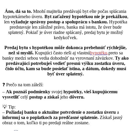
Áno, dá sa to.
Mnohí majitelia predávajú byt ešte počas splácania
hypotekárneho úveru.
Byt zaťažený hypotékou nie je prekážkou
,
len
vyžaduje správny postup a spoluprácu s bankou.
Hypotéka
predstavuje len záložné právo, banka má istotu, že úver bude
splatený. Pokiaľ je úver riadne splácaný, predaj bytu je možný
kedykoľvek.
Predaj bytu s hypotékou môže dokonca prebehnúť rýchlejšie,
než si myslíš.
Kupujúci často rieši aj vlastnú
hypotéku,
preto sa
banky medzi sebou vedia dohodnúť na vyrovnaní záväzkov.
Ty ako
predávajúci potrebuješ vedieť presnú výšku zostatku úveru,
číslo účtu, kam sa bude posielať istina, a dátum, dokedy musí
byť úver splatený.
❓ Prečo na tom záleží:
–
Ak poznáš
podmienky
svojej
hypotéky, vieš kupujúcemu
vysvetliť
celý
postup a získaš
jeho
dôveru.
💡 Tip:
–
Požiadaj banku o aktuálne potvrdenie o zostatku úveru
a
informuj sa o poplatkoch za predčasné splatenie.
Získaš jasný
obraz o tom, koľko ti po predaji reálne zostane.