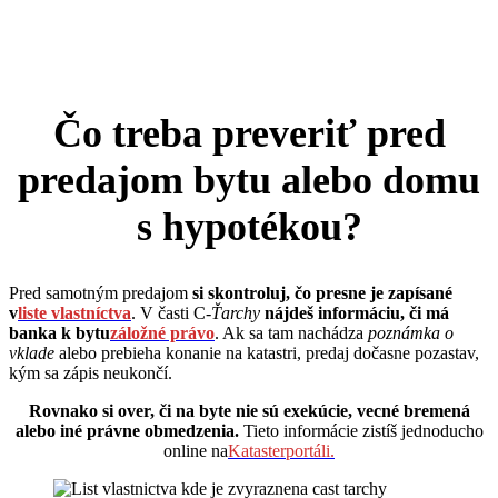
Čo treba preveriť pred
predajom bytu alebo domu
s hypotékou?
Pred samotným predajom
si skontroluj, čo presne je zapísané
v
liste vlastníctva
. V časti C-
Ťarchy
nájdeš informáciu, či má
banka k bytu
záložné právo
. Ak sa tam nachádza
poznámka o
vklade
alebo prebieha konanie na katastri, predaj dočasne pozastav,
kým sa zápis neukončí.
Rovnako si over, či na byte nie sú exekúcie, vecné bremená
alebo iné právne obmedzenia.
Tieto informácie zistíš jednoducho
online na
Katasterportáli.