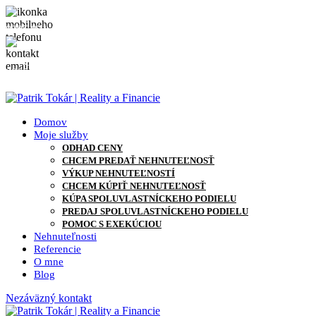
0905 871 127
info@patriktokar.sk
0905 871 127
info@patriktokar.sk
Domov
Moje služby
ODHAD CENY
CHCEM PREDAŤ NEHNUTEĽNOSŤ
VÝKUP NEHNUTEĽNOSTÍ
CHCEM KÚPIŤ NEHNUTEĽNOSŤ
KÚPA SPOLUVLASTNÍCKEHO PODIELU
PREDAJ SPOLUVLASTNÍCKEHO PODIELU
POMOC S EXEKÚCIOU
Nehnuteľnosti
Referencie
O mne
Blog
Nezáväzný kontakt