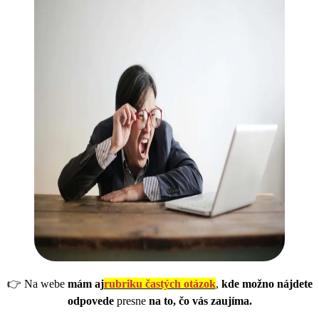
👉 Na webe
mám aj
rubriku častých otázok
,
kde možno nájdete
odpovede
presne
na to, čo vás zaujíma.