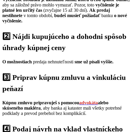
aby sa záložné právo mohlo vymazať. Pozor, toto
vyčíslenie je
platné len určitý čas
(zvyčajne 15 až 30 dní).
Ak predaj
nestihnete
v tomto období,
budeš musieť požiadať
banku
o nové
vyčíslenie.
2️⃣
Nájdi kupujúceho a dohodni spôsob
úhrady kúpnej ceny
O možnostiach
predaja nehnuteľnosti
sme už písali vyššie.
3️⃣
Priprav kúpnu zmluvu a vinkuláciu
peňazí
Kúpnu zmluvu pripravuješ s pomocou
advokáta
alebo
skúseného makléra
, aby banka aj kataster mali všetky potrebné
podklady a prevod prebehol bez komplikácií.
4️⃣
Podaj návrh na vklad vlastníckeho