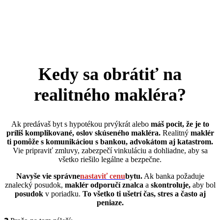
Kedy sa obrátiť na
realitného makléra?
Ak predávaš byt s hypotékou prvýkrát alebo
máš pocit, že je to
príliš komplikované, oslov skúseného makléra.
Realitný
maklér
ti pomôže s komunikáciou s bankou, advokátom aj katastrom.
Vie pripraviť zmluvy, zabezpečí vinkuláciu a dohliadne, aby sa
všetko riešilo legálne a bezpečne.
Navyše vie správne
nastaviť cenu
bytu.
Ak banka požaduje
znalecký posudok,
maklér odporučí znalca
a
skontroluje,
aby bol
posudok
v poriadku.
To všetko ti ušetrí čas, stres a často aj
peniaze.