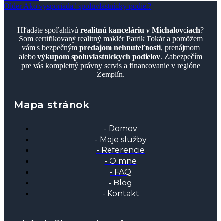
Older
Ako vysporiadať spoluvlastnícky podiel?
Hľadáte spoľahlivú
realitnú kanceláriu v Michalovciach
?
Som certifikovaný realitný maklér Patrik Tokár a pomôžem
vám s bezpečným
predajom nehnuteľnosti
, prenájmom
alebo
výkupom spoluvlastníckych podielov
. Zabezpečím
pre vás kompletný právny servis a financovanie v regióne
Zemplín.
Mapa stránok
- Domov
- Moje služby
- Referencie
- O mne
- FAQ
- Blog
- Kontakt