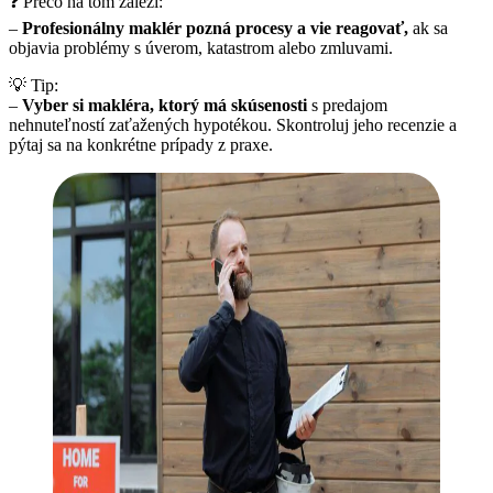
❓ Prečo na tom záleží:
–
Profesionálny maklér pozná procesy a vie reagovať,
ak sa
objavia problémy s úverom, katastrom alebo zmluvami.
💡 Tip:
–
Vyber si makléra, ktorý má skúsenosti
s predajom
nehnuteľností zaťažených hypotékou. Skontroluj jeho recenzie a
pýtaj sa na konkrétne prípady z praxe.