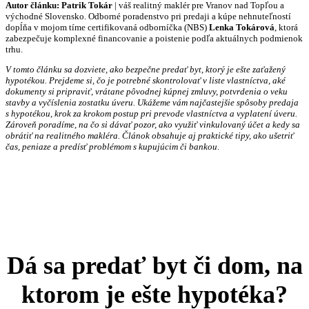
Autor článku:
Patrik Tokár
| váš realitný maklér pre Vranov nad Topľou a
východné Slovensko. Odborné poradenstvo pri predaji a kúpe nehnuteľností
dopĺňa v mojom tíme certifikovaná odborníčka (NBS)
Lenka Tokárová
, ktorá
zabezpečuje komplexné financovanie a poistenie podľa aktuálnych podmienok
trhu.
V tomto článku sa dozviete, ako bezpečne predať byt, ktorý je ešte zaťažený
hypotékou. Prejdeme si, čo je potrebné skontrolovať v liste vlastníctva, aké
dokumenty si pripraviť, vrátane pôvodnej kúpnej zmluvy, potvrdenia o veku
stavby a vyčíslenia zostatku úveru. Ukážeme vám najčastejšie spôsoby predaja
s hypotékou, krok za krokom postup pri prevode vlastníctva a vyplatení úveru.
Zároveň poradíme, na čo si dávať pozor, ako využiť vinkulovaný účet a kedy sa
obrátiť na realitného makléra. Článok obsahuje aj praktické tipy, ako ušetriť
čas, peniaze a predísť problémom s kupujúcim či bankou
.
Dá sa predať byt či dom, na
ktorom je ešte hypotéka?