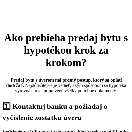
Ako prebieha predaj bytu s
hypotékou krok za
krokom?
Predaj bytu s úverom má presný postup, ktorý sa oplatí
dodržať.
Najdôležitejšie je vedieť, akým spôsobom sa hypotéka
vyrovná a mať pripravené všetky potrebné dokumenty.
1️⃣
Kontaktuj banku a požiadaj o
vyčíslenie zostatku úveru
Vyčíslenie zostatku je aktuálna suma, ktorú treba splatiť banke,