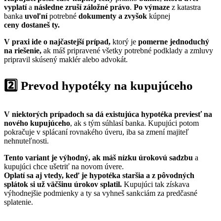
vyplatí
a
následne zruší záložné právo
.
Po výmaze
z katastra
banka
uvoľní
potrebné
dokumenty a zvyšok
kúpnej
ceny dostaneš ty.
V praxi ide o najčastejší prípad,
ktorý je
pomerne jednoduchý
na riešenie,
ak máš pripravené všetky potrebné podklady a zmluvy
pripravil skúsený maklér alebo advokát.
2️⃣ Prevod hypotéky na kupujúceho
V niektorých prípadoch sa dá existujúca hypotéka previesť na
nového kupujúceho
, ak s tým súhlasí banka. Kupujúci potom
pokračuje v splácaní rovnakého úveru, iba sa zmení majiteľ
nehnuteľnosti.
Tento variant je výhodný, ak máš nízku úrokovú sadzbu
a
kupujúci chce ušetriť na novom úvere.
Oplatí sa aj vtedy, keď je hypotéka staršia a z pôvodných
splátok si už väčšinu úrokov splatil.
Kupujúci tak získava
výhodnejšie podmienky a ty sa vyhneš sankciám za predčasné
splatenie.