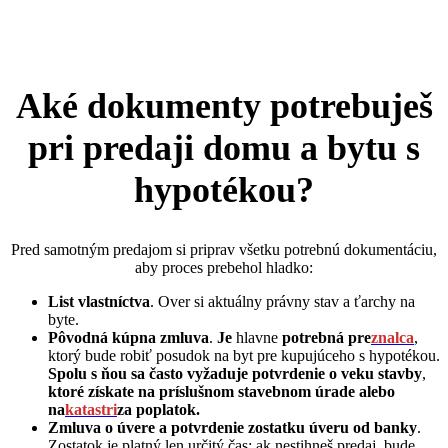
Aké dokumenty potrebuješ
pri predaji domu a bytu s
hypotékou?
Pred samotným predajom si priprav všetku potrebnú dokumentáciu,
aby proces prebehol hladko:
List vlastníctva
. Over si aktuálny právny stav a ťarchy na
byte.
Pôvodná kúpna zmluva
.
Je
hlavne
potrebná pre
znalca
,
ktorý bude robiť posudok na byt pre kupujúceho s hypotékou.
Spolu s ňou sa často vyžaduje potvrdenie o veku stavby
,
ktoré získate na príslušnom stavebnom úrade alebo
na
katastri
za poplatok.
Zmluva o úvere a potvrdenie zostatku úveru od banky
.
Zostatok je platný len určitý čas; ak nestihneš predaj, bude