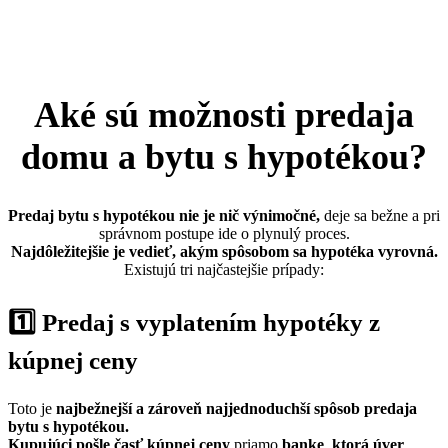
Aké sú možnosti predaja
domu a bytu s hypotékou?
Predaj bytu s hypotékou nie je nič výnimočné,
deje sa bežne a pri
správnom postupe ide o plynulý proces.
Najdôležitejšie je vedieť, akým spôsobom sa hypotéka vyrovná.
Existujú tri najčastejšie prípady:
1️⃣ Predaj s vyplatením hypotéky z
kúpnej ceny
Toto je
najbežnejší a zároveň najjednoduchší spôsob predaja
bytu s hypotékou.
Kupujúci pošle časť kúpnej ceny
priamo
banke
,
ktorá úver