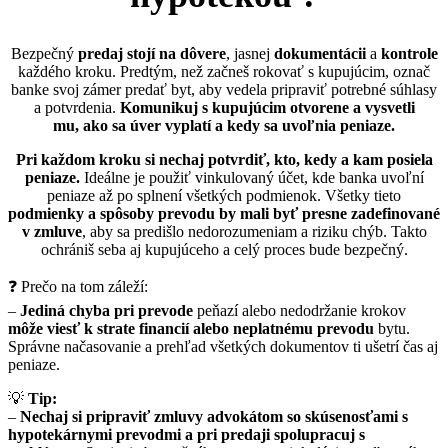
Bezpečný
predaj stojí na dôvere
, jasnej
dokumentácii
a
kontrole
každého kroku. Predtým, než začneš rokovať s kupujúcim, označ
banke svoj zámer predať byt, aby vedela pripraviť potrebné súhlasy
a potvrdenia.
Komunikuj s kupujúcim otvorene a vysvetli
mu, ako sa úver vyplatí a kedy sa uvoľnia peniaze.
Pri každom kroku si nechaj potvrdiť, kto, kedy a kam posiela
peniaze.
Ideálne je použiť vinkulovaný účet, kde banka uvoľní
peniaze až po splnení všetkých podmienok. Všetky tieto
podmienky a spôsoby prevodu by mali byť presne zadefinované
v zmluve
, aby sa predišlo nedorozumeniam a riziku chýb. Takto
ochrániš seba aj kupujúceho a celý proces bude bezpečný.
❓ Prečo na tom záleží:
–
Jediná chyba pri prevode
peňazí alebo nedodržanie krokov
môže viesť k strate financií alebo neplatnému prevodu
bytu.
Správne načasovanie a prehľad všetkých dokumentov ti ušetrí čas aj
peniaze.
💡
Tip:
–
Nechaj si pripraviť zmluvy advokátom so skúsenosťami s
hypotekárnymi prevodmi a pri predaji spolupracuj s