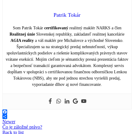
Patrik Tokár
Som Patrik Tokár
certifikovaný
realitný maklér NARKS a člen
Realitnej únie
Slovenskej republiky, zakladateľ realitnej kancelárie
AGIA reality
a váš maklér pre Michalovce a východné Slovensko.
Špecializujem sa na strategický predaj nehnuteľností, výkup
spoluvlastníckych podielov a riešenie komplikovaných právnych stavov
vrátane exekúcií. Mojím cieľom je sémanticky presná prezentácia faktov
a bezpečnosť transakcií garantovaná advokátom. Komplexný servis
dopĺňam v spolupráci s certifikovanou finančnou odborníčkou Lenkou
Tokárovou (NBS), aby ste pod jednou strechou vyriešili predaj,
vyporiadanie dlhov aj nové financovanie.
Facebook
Share
Newer
Čo je záložné právo?
Back to list