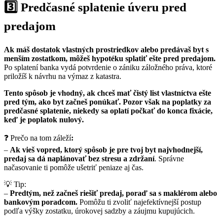
3️⃣ Predčasné splatenie úveru pred
predajom
Ak máš dostatok vlastných prostriedkov alebo predávaš byt s
menším zostatkom, môžeš hypotéku splatiť ešte pred predajom.
Po splatení banka vydá potvrdenie o zániku záložného práva, ktoré
priložíš k návrhu na výmaz z katastra.
Tento spôsob je vhodný, ak chceš mať čistý list vlastníctva ešte
pred tým, ako byt začneš ponúkať. Pozor však na poplatky za
predčasné splatenie, niekedy sa oplatí počkať do konca fixácie,
keď je poplatok nulový.
❓ Prečo na tom záleží
:
–
Ak vieš vopred, ktorý spôsob je pre tvoj byt najvhodnejší,
predaj sa dá naplánovať bez stresu a zdržaní
. Správne
načasovanie ti pomôže ušetriť peniaze aj čas.
💡 Tip:
–
Predtým, než začneš riešiť predaj, poraď sa s maklérom alebo
bankovým poradcom.
Pomôžu ti zvoliť najefektívnejší postup
podľa výšky zostatku, úrokovej sadzby a záujmu kupujúcich.