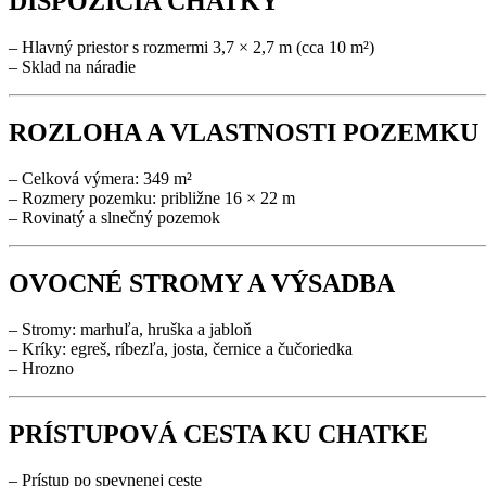
DISPOZÍCIA CHATKY
– Hlavný priestor s rozmermi 3,7 × 2,7 m (cca 10 m²)
– Sklad na náradie
ROZLOHA A VLASTNOSTI POZEMKU
– Celková výmera: 349 m²
– Rozmery pozemku: približne 16 × 22 m
– Rovinatý a slnečný pozemok
OVOCNÉ STROMY A VÝSADBA
– Stromy: marhuľa, hruška a jabloň
– Kríky: egreš, ríbezľa, josta, černice a čučoriedka
– Hrozno
PRÍSTUPOVÁ CESTA KU CHATKE
– Prístup po spevnenej ceste