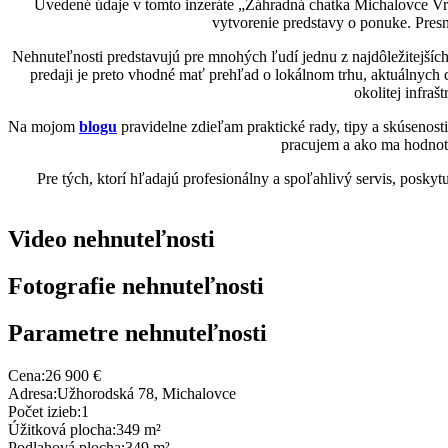
Uvedené údaje v tomto inzeráte „Záhradná chatka Michalovce Vrbi
vytvorenie predstavy o ponuke. Presn
Nehnuteľnosti predstavujú pre mnohých ľudí jednu z najdôležitejších
predaji je preto vhodné mať prehľad o lokálnom trhu, aktuálnych
okolitej infraš
Na mojom
blogu
pravidelne zdieľam praktické rady, tipy a skúsenost
pracujem a ako ma hodnotia
Pre tých, ktorí hľadajú profesionálny a spoľahlivý servis, posky
Video nehnuteľnosti
Fotografie nehnuteľnosti
Parametre nehnuteľnosti
Cena:
26 900 €
Adresa:
Užhorodská 78, Michalovce
Počet izieb:
1
Úžitková plocha:
349 m²
Podlahová plocha:
349 m²