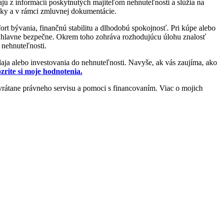
jú z informácií poskytnutých majiteľom nehnuteľnosti a slúžia na
adky a v rámci zmluvnej dokumentácie.
rt bývania, finančnú stabilitu a dlhodobú spokojnosť. Pri kúpe alebo
 a hlavne bezpečne. Okrem toho zohráva rozhodujúcu úlohu znalosť
j nehnuteľnosti.
daja alebo investovania do nehnuteľnosti. Navyše, ak vás zaujíma, ako
zrite si moje hodnotenia.
, vrátane právneho servisu a pomoci s financovaním. Viac o mojich