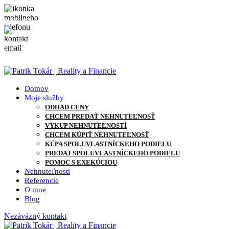
0905 871 127
info@patriktokar.sk
0905 871 127
info@patriktokar.sk
Domov
Moje služby
ODHAD CENY
CHCEM PREDAŤ NEHNUTEĽNOSŤ
VÝKUP NEHNUTEĽNOSTÍ
CHCEM KÚPIŤ NEHNUTEĽNOSŤ
KÚPA SPOLUVLASTNÍCKEHO PODIELU
PREDAJ SPOLUVLASTNÍCKEHO PODIELU
POMOC S EXEKÚCIOU
Nehnuteľnosti
Referencie
O mne
Blog
Nezáväzný kontakt