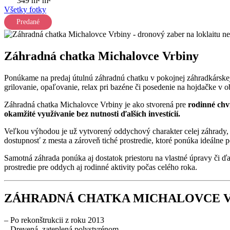
349 m² m²
Všetky fotky
Predané
Záhradná chatka Michalovce Vrbiny
Ponúkame na predaj útulnú záhradnú chatku v pokojnej záhradkárskej
grilovanie, opaľovanie, relax pri bazéne či posedenie na hojdačke v o
Záhradná chatka Michalovce Vrbiny je ako stvorená pre
rodinné chv
okamžité využívanie bez nutnosti ďalších investícií.
Veľkou výhodou je už vytvorený oddychový charakter celej záhrady, 
dostupnosť z mesta a zároveň tiché prostredie, ktoré ponúka ideálne 
Samotná záhrada ponúka aj dostatok priestoru na vlastné úpravy či ď
prostredie pre oddych aj rodinné aktivity počas celého roka.
ZÁHRADNÁ CHATKA MICHALOVCE 
– Po rekonštrukcii z roku 2013
– Drevená, zateplená polystyrénom