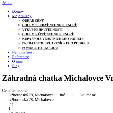
Menu
Domov
Moje služby
ODHAD CENY
CHCEM PREDAŤ NEHNUTEĽNOSŤ
VÝKUP NEHNUTEĽNOSTÍ
CHCEM KÚPIŤ NEHNUTEĽNOSŤ
KÚPA SPOLUVLASTNÍCKEHO PODIELU
PREDAJ SPOLUVLASTNÍCKEHO PODIELU
POMOC S EXEKÚCIOU
Nehnuteľnosti
Referencie
O mne
Blog
Záhradná chatka Michalovce V
Cena: 26 900 €
Užhorodská 78, Michalovce
Iné
1
349 m² m²
Užhorodská 78, Michalovce
Iné
1