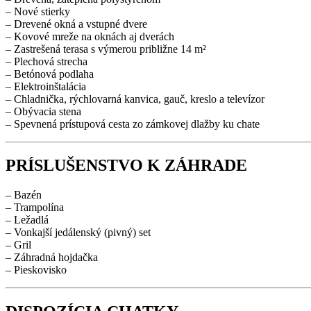
– Nové stierky
– Drevené okná a vstupné dvere
– Kovové mreže na oknách aj dverách
– Zastrešená terasa s výmerou približne 14 m²
– Plechová strecha
– Betónová podlaha
– Elektroinštalácia
– Chladnička, rýchlovarná kanvica, gauč, kreslo a televízor
– Obývacia stena
– Spevnená prístupová cesta zo zámkovej dlažby ku chate
PRÍSLUŠENSTVO K ZÁHRADE
– Bazén
– Trampolína
– Ležadlá
– Vonkajší jedálenský (pivný) set
– Gril
– Záhradná hojdačka
– Pieskovisko