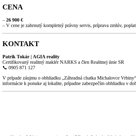
CENA
–
26 900
€
– V cene je zahrnutý kompletný právny servis, príprava zmlúv, popl
KONTAKT
Patrik Tokár | AGIA reality
Certifikovaný realitný maklér NARKS a člen Realitnej únie SR
📞 0905 871 127
V prípade záujmu o obhliadku „Záhradná chatka Michalovce Vrbiny“
informácie k ponuke aj lokalite, prípadne zabezpečím obhliadku v d