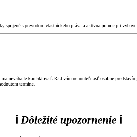
atky spojené s prevodom vlastníckeho práva a aktívna pomoc pri vybav
 ma neváhajte kontaktovať. Rád vám nehnuteľnosť osobne predstavím
ohodnutom termíne.
ℹ️
Dôležité upozornenie
ℹ️