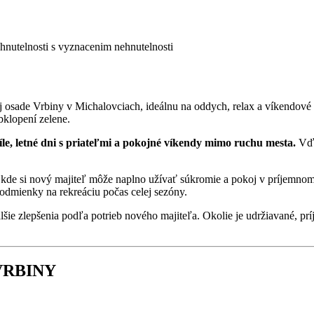
 osade Vrbiny v Michalovciach, ideálnu na oddych, relax a víkendové 
bklopení zelene.
íle, letné dni s priateľmi a pokojné víkendy mimo ruchu mesta.
Vďa
kde si nový majiteľ môže naplno užívať súkromie a pokoj v príjemnom 
podmienky na rekreáciu počas celej sezóny.
alšie zlepšenia podľa potrieb nového majiteľa. Okolie je udržiavané, 
VRBINY