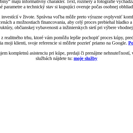
ny“ majú informatívny charakter. Text, rozmery a fotografie vychádza
é parametre a technický stav si kupujúci overuje počas osobnej obhli
 investícií v živote. Správna voľba môže preto výrazne ovplyvniť komfo
 cenách a možnostiach financovania, aby celý proces prebiehal hladko
truktúry, občianskej vybavenosti a inžinierskych sietí pri výbere vhodne
i z realitného trhu, ktoré vám pomôžu lepšie pochopiť proces kúpy, pre
 moji klienti, svoje referencie si môžete pozrieť priamo na Google.
Po
tujem kompletnú asistenciu pri kúpe, predaji či prenájme nehnuteľností
službách nájdete tu:
moje služby