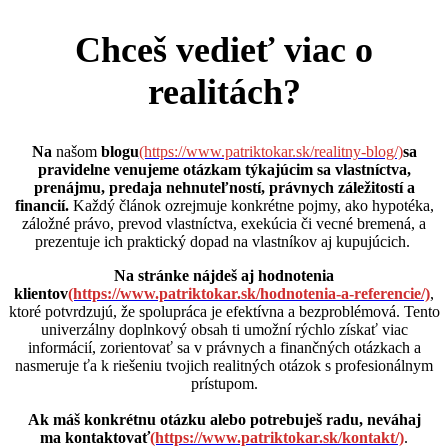
Chceš vedieť viac o
realitách?
Na
našom
blogu
(https://www.patriktokar.sk/realitny-blog/)
sa
pravidelne venujeme otázkam týkajúcim sa vlastníctva,
prenájmu, predaja nehnuteľností, právnych záležitostí a
financií.
Každý článok ozrejmuje konkrétne pojmy, ako hypotéka,
záložné právo, prevod vlastníctva, exekúcia či vecné bremená, a
prezentuje ich praktický dopad na vlastníkov aj kupujúcich.
Na stránke nájdeš aj hodnotenia
klientov
(https://www.patriktokar.sk/hodnotenia-a-referencie/)
,
ktoré potvrdzujú, že spolupráca je efektívna a bezproblémová. Tento
univerzálny doplnkový obsah ti umožní rýchlo získať viac
informácií, zorientovať sa v právnych a finančných otázkach a
nasmeruje ťa k riešeniu tvojich realitných otázok s profesionálnym
prístupom.
Ak máš konkrétnu otázku alebo potrebuješ radu, neváhaj
ma kontaktovať
(https://www.patriktokar.sk/kontakt/)
.