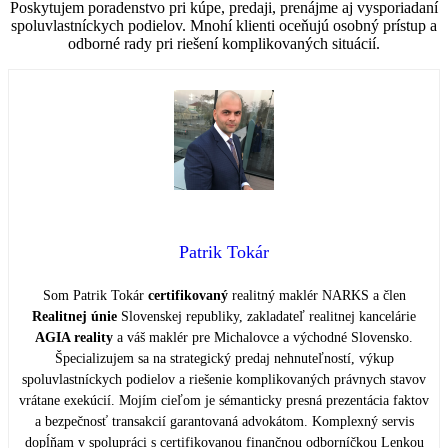
Poskytujem poradenstvo pri kúpe, predaji, prenájme aj vysporiadaní
spoluvlastníckych podielov. Mnohí klienti oceňujú osobný prístup a
odborné rady pri riešení komplikovaných situácií.
Patrik Tokár
Som Patrik Tokár
certifikovaný
realitný maklér NARKS a člen
Realitnej únie
Slovenskej republiky, zakladateľ realitnej kancelárie
AGIA reality
a váš maklér pre Michalovce a východné Slovensko.
Špecializujem sa na strategický predaj nehnuteľností, výkup
spoluvlastníckych podielov a riešenie komplikovaných právnych stavov
vrátane exekúcií. Mojím cieľom je sémanticky presná prezentácia faktov
a bezpečnosť transakcií garantovaná advokátom. Komplexný servis
dopĺňam v spolupráci s certifikovanou finančnou odborníčkou Lenkou