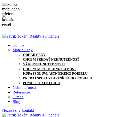
0905 871 127
info@patriktokar.sk
0905 871 127
info@patriktokar.sk
Domov
Moje služby
ODHAD CENY
CHCEM PREDAŤ NEHNUTEĽNOSŤ
VÝKUP NEHNUTEĽNOSTÍ
CHCEM KÚPIŤ NEHNUTEĽNOSŤ
KÚPA SPOLUVLASTNÍCKEHO PODIELU
PREDAJ SPOLUVLASTNÍCKEHO PODIELU
POMOC S EXEKÚCIOU
Nehnuteľnosti
Referencie
O mne
Blog
Nezáväzný kontakt