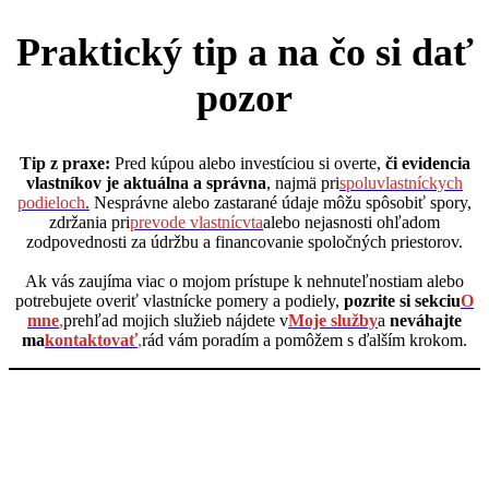
Praktický tip a na čo si dať
pozor
Tip z praxe:
Pred kúpou alebo investíciou si overte,
či evidencia
vlastníkov je aktuálna a správna
, najmä pri
spoluvlastníckych
podieloch
.
Nesprávne alebo zastarané údaje môžu spôsobiť spory,
zdržania pri
prevode vlastnícvta
alebo nejasnosti ohľadom
zodpovednosti za údržbu a financovanie spoločných priestorov.
Ak vás zaujíma viac o mojom prístupe k nehnuteľnostiam alebo
potrebujete overiť vlastnícke pomery a podiely,
pozrite si sekciu
O
mne
,
prehľad mojich služieb nájdete v
Moje služby
a
neváhajte
ma
kontaktovať
,
rád vám poradím a pomôžem s ďalším krokom.