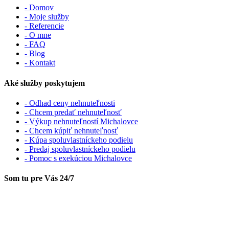
- Domov
- Moje služby
- Referencie
- O mne
- FAQ
- Blog
- Kontakt
Aké služby poskytujem
- Odhad ceny nehnuteľnosti
- Chcem predať nehnuteľnosť
- Výkup nehnuteľností Michalovce
- Chcem kúpiť nehnuteľnosť
- Kúpa spoluvlastníckeho podielu
- Predaj spoluvlastníckeho podielu
- Pomoc s exekúciou Michalovce
Som tu pre Vás 24/7