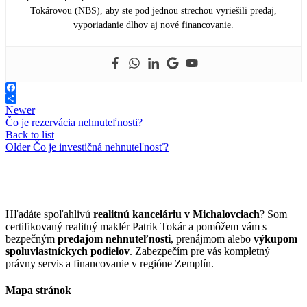
Tokárovou (NBS), aby ste pod jednou strechou vyriešili predaj,
vyporiadanie dlhov aj nové financovanie.
Facebook
Share
Newer
Čo je rezervácia nehnuteľnosti?
Back to list
Older
Čo je investičná nehnuteľnosť?
Hľadáte spoľahlivú
realitnú kanceláriu v Michalovciach
? Som
certifikovaný realitný maklér Patrik Tokár a pomôžem vám s
bezpečným
predajom nehnuteľnosti
, prenájmom alebo
výkupom
spoluvlastníckych podielov
. Zabezpečím pre vás kompletný
právny servis a financovanie v regióne Zemplín.
Mapa stránok