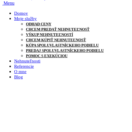
Menu
Domov
Moje služby
ODHAD CENY
CHCEM PREDAŤ NEHNUTEĽNOSŤ
VÝKUP NEHNUTEĽNOSTÍ
CHCEM KÚPIŤ NEHNUTEĽNOSŤ
KÚPA SPOLUVLASTNÍCKEHO PODIELU
PREDAJ SPOLUVLASTNÍCKEHO PODIELU
POMOC S EXEKÚCIOU
Nehnuteľnosti
Referencie
O mne
Blog
Čo je evidencia vlastníkov?