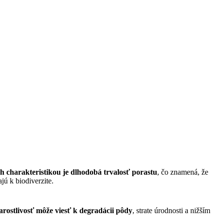
ch charakteristikou je dlhodobá trvalosť porastu
, čo znamená, že
jú k biodiverzite.
arostlivosť môže viesť k degradácii pôdy
, strate úrodnosti a nižším