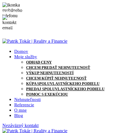
0905 871 127
info@patriktokar.sk
0905 871 127
info@patriktokar.sk
Domov
Moje služby
ODHAD CENY
CHCEM PREDAŤ NEHNUTEĽNOSŤ
VÝKUP NEHNUTEĽNOSTÍ
CHCEM KÚPIŤ NEHNUTEĽNOSŤ
KÚPA SPOLUVLASTNÍCKEHO PODIELU
PREDAJ SPOLUVLASTNÍCKEHO PODIELU
POMOC S EXEKÚCIOU
Nehnuteľnosti
Referencie
O mne
Blog
Nezáväzný kontakt