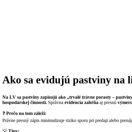
Ako sa evidujú pastviny na li
Na LV sa pastviny zapisujú ako „trvalé trávne porasty – pastvin
hospodárskej činnosti.
Správna
evidencia zahŕňa
aj presnú
výmeru,
❓
Prečo na tom záleží:
Právne presný zápis minimalizuje riziko sporu pri predaji alebo pre
💡
Tipy: