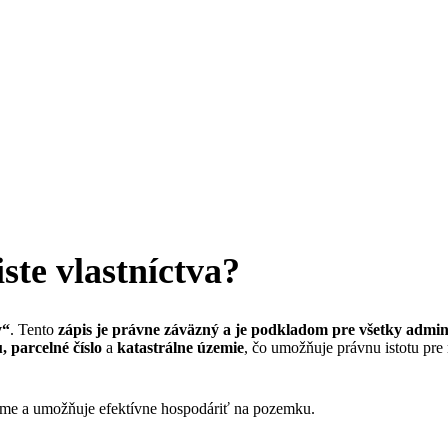
ste vlastníctva?
y“
. Tento
zápis je právne záväzný a je podkladom pre všetky admini
 parcelné číslo
a
katastrálne územie
, čo umožňuje právnu istotu pre
nájme a umožňuje efektívne hospodáriť na pozemku.