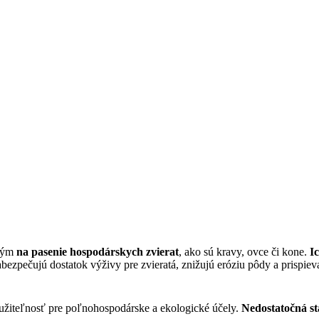
kým
na pasenie hospodárskych zvierat
, ako sú kravy, ovce či kone.
I
ezpečujú dostatok výživy pre zvieratá, znižujú eróziu pôdy a prispieva
užiteľnosť pre poľnohospodárske a ekologické účely.
Nedostatočná st