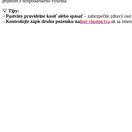
príjmom z hospodárskeho využitia.
💡
Tipy:
–
Pastviny pravidelne kosiť alebo spásať
– zabezpečíte zdravý rast
–
Kontrolujte zápis druhu pozemku na
liste vlastníctva
,
ak sa zmeni