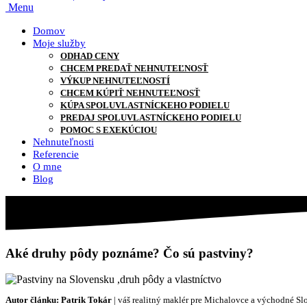
Menu
Domov
Moje služby
ODHAD CENY
CHCEM PREDAŤ NEHNUTEĽNOSŤ
VÝKUP NEHNUTEĽNOSTÍ
CHCEM KÚPIŤ NEHNUTEĽNOSŤ
KÚPA SPOLUVLASTNÍCKEHO PODIELU
PREDAJ SPOLUVLASTNÍCKEHO PODIELU
POMOC S EXEKÚCIOU
Nehnuteľnosti
Referencie
O mne
Blog
Aké druhy pôdy poznáme? Čo sú pastviny?
Autor článku:
Patrik Tokár
| váš realitný maklér pre Michalovce a východné S