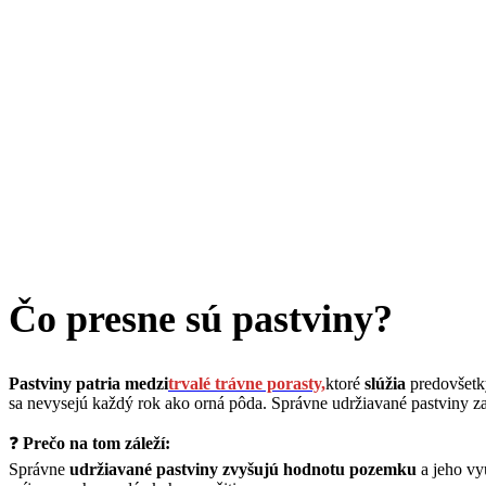
Čo presne sú pastviny?
Pastviny patria medzi
trvalé trávne porasty,
ktoré
slúžia
predovšet
sa nevysejú každý rok ako orná pôda. Správne udržiavané pastviny zab
❓
Prečo na tom záleží:
Správne
udržiavané pastviny zvyšujú hodnotu pozemku
a jeho vy