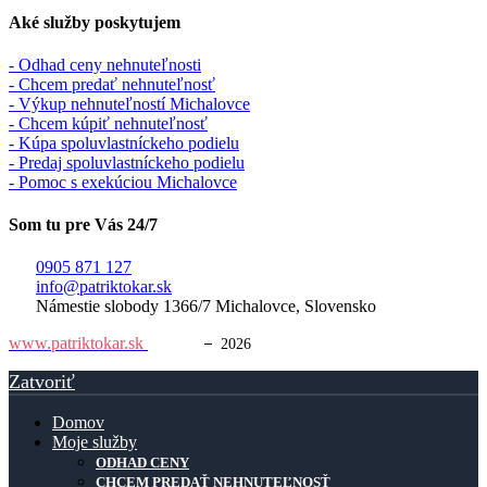
Aké služby poskytujem
- Odhad ceny nehnuteľnosti
- Chcem predať nehnuteľnosť
- Výkup nehnuteľností Michalovce
- Chcem kúpiť nehnuteľnosť
- Kúpa spoluvlastníckeho podielu
- Predaj spoluvlastníckeho podielu
- Pomoc s exekúciou Michalovce
Som tu pre Vás 24/7
0905 871 127
info@patriktokar.sk
Námestie slobody 1366/7 Michalovce, Slovensko
www.patriktokar.sk
© 2024
–
2026
Zatvoriť
Domov
Moje služby
ODHAD CENY
CHCEM PREDAŤ NEHNUTEĽNOSŤ