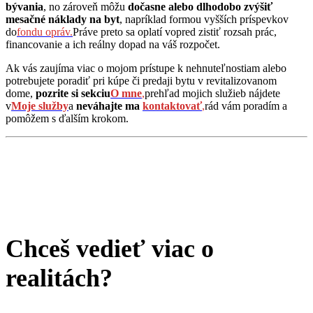
bývania
, no zároveň môžu
dočasne alebo dlhodobo zvýšiť
mesačné náklady na byt
, napríklad formou vyšších príspevkov
do
fondu opráv.
Práve preto sa oplatí vopred zistiť rozsah prác,
financovanie a ich reálny dopad na váš rozpočet.
Ak vás zaujíma viac o mojom prístupe k nehnuteľnostiam alebo
potrebujete poradiť pri kúpe či predaji bytu v revitalizovanom
dome,
pozrite si sekciu
O mne
,
prehľad mojich služieb nájdete
v
Moje služby
a
neváhajte ma
kontaktovať
,
rád vám poradím a
pomôžem s ďalším krokom.
Chceš vedieť viac o
realitách?