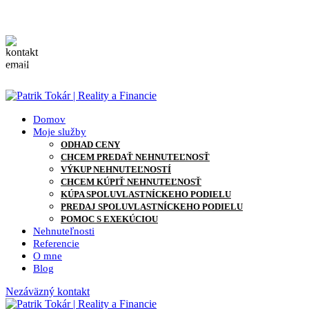
0905 871 127
info@patriktokar.sk
0905 871 127
info@patriktokar.sk
Domov
Moje služby
ODHAD CENY
CHCEM PREDAŤ NEHNUTEĽNOSŤ
VÝKUP NEHNUTEĽNOSTÍ
CHCEM KÚPIŤ NEHNUTEĽNOSŤ
KÚPA SPOLUVLASTNÍCKEHO PODIELU
PREDAJ SPOLUVLASTNÍCKEHO PODIELU
POMOC S EXEKÚCIOU
Nehnuteľnosti
Referencie
O mne
Blog
Nezáväzný kontakt