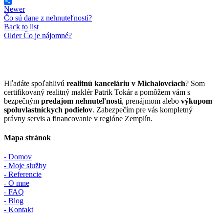
Facebook
Share
Newer
Čo sú dane z nehnuteľností?
Back to list
Older
Čo je nájomné?
Hľadáte spoľahlivú
realitnú kanceláriu v Michalovciach
? Som
certifikovaný realitný maklér Patrik Tokár a pomôžem vám s
bezpečným
predajom nehnuteľnosti
, prenájmom alebo
výkupom
spoluvlastníckych podielov
. Zabezpečím pre vás kompletný
právny servis a financovanie v regióne Zemplín.
Mapa stránok
- Domov
- Moje služby
- Referencie
- O mne
- FAQ
- Blog
- Kontakt