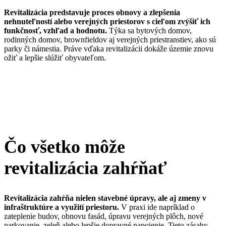
Revitalizácia predstavuje proces obnovy a zlepšenia
nehnuteľností alebo verejných priestorov s cieľom zvýšiť ich
funkčnosť, vzhľad a hodnotu.
Týka sa bytových domov,
rodinných domov, brownfieldov aj verejných priestranstiev, ako sú
parky či námestia. Práve vďaka revitalizácii dokáže územie znovu
ožiť a lepšie slúžiť obyvateľom.
Čo všetko môže
revitalizácia zahŕňať
Revitalizácia zahŕňa nielen stavebné úpravy, ale aj zmeny v
infraštruktúre a využití priestoru.
V praxi ide napríklad o
zateplenie budov, obnovu fasád, úpravu verejných plôch, nové
parkovanie, zeleň alebo lepšie dopravné napojenie. Tieto zásahy