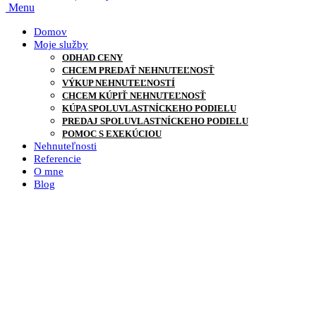
Menu
Domov
Moje služby
ODHAD CENY
CHCEM PREDAŤ NEHNUTEĽNOSŤ
VÝKUP NEHNUTEĽNOSTÍ
CHCEM KÚPIŤ NEHNUTEĽNOSŤ
KÚPA SPOLUVLASTNÍCKEHO PODIELU
PREDAJ SPOLUVLASTNÍCKEHO PODIELU
POMOC S EXEKÚCIOU
Nehnuteľnosti
Referencie
O mne
Blog
Čo je revitalizácia?