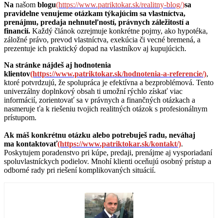
Na
našom
blogu
(https://www.patriktokar.sk/realitny-blog/)
sa
pravidelne venujeme otázkam týkajúcim sa vlastníctva,
prenájmu, predaja nehnuteľností, právnych záležitostí a
financií.
Každý článok ozrejmuje konkrétne pojmy, ako hypotéka,
záložné právo, prevod vlastníctva, exekúcia či vecné bremená, a
prezentuje ich praktický dopad na vlastníkov aj kupujúcich.
Na stránke nájdeš aj hodnotenia
klientov
(https://www.patriktokar.sk/hodnotenia-a-referencie/)
,
ktoré potvrdzujú, že spolupráca je efektívna a bezproblémová. Tento
univerzálny doplnkový obsah ti umožní rýchlo získať viac
informácií, zorientovať sa v právnych a finančných otázkach a
nasmeruje ťa k riešeniu tvojich realitných otázok s profesionálnym
prístupom.
Ak máš konkrétnu otázku alebo potrebuješ radu, neváhaj
ma kontaktovať
(https://www.patriktokar.sk/kontakt/)
.
Poskytujem poradenstvo pri kúpe, predaji, prenájme aj vysporiadaní
spoluvlastníckych podielov. Mnohí klienti oceňujú osobný prístup a
odborné rady pri riešení komplikovaných situácií.