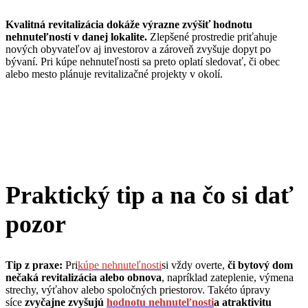
Kvalitná revitalizácia dokáže výrazne zvýšiť hodnotu
nehnuteľností v danej lokalite.
Zlepšené prostredie priťahuje
nových obyvateľov aj investorov a zároveň zvyšuje dopyt po
bývaní. Pri kúpe nehnuteľnosti sa preto oplatí sledovať, či obec
alebo mesto plánuje revitalizačné projekty v okolí.
Praktický tip a na čo si dať
pozor
Tip z praxe:
Pri
kúpe nehnuteľnosti
si vždy overte,
či bytový dom
nečaká revitalizácia alebo obnova
, napríklad zateplenie, výmena
strechy, výťahov alebo spoločných priestorov. Takéto úpravy
síce
zvyčajne zvyšujú
hodnotu nehnuteľnosti
a atraktivitu