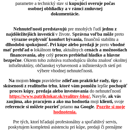
parametre a technický stav si
kupujúci overuje počas
osobnej obhliadky a v rámci zmluvnej
dokumentácie.
Nehnuteľnosti predstavujú
pre mnohých ľudí
jednu z
najdôležitejších investícií
v živote.
Správna voľba môže
preto
výrazne ovplyvniť komfort bývania,
finančnú stabilitu a
dlhodobú spokojnosť.
Pri kúpe alebo predaji je
preto
vhodné
mať prehľad o
lokálnom
trhu
, aktuálnych
cenách
a možnostiach
financovania, aby
celý
proces prebiehal hladko a hlavne
bezpečne
. Okrem toho zohráva rozhodujúcu úlohu znalosť okolitej
infraštruktúry, občianskej vybavenosti a inžinierskych sietí pri
výbere vhodnej nehnuteľnosti.
Na
mojom
blogu
pravidelne
zdieľam praktické rady, tipy
a
skúsenosti z realitného trhu
,
ktoré vám pomôžu
lepšie
pochopiť
proces kúpy
,
predaja alebo investovania
do nehnuteľností
https://www.patriktokar.sk/realitny-blog/.
Navyše,
ak vás
zaujíma, ako pracujem
a ako ma hodnotia
moji
klienti,
svoje
referencie si môžete pozrieť
priamo
na Google
.
Pozrite si moje
hodnotenia.
Pre tých, ktorí hľadajú profesionálny a spoľahlivý servis,
poskytujem kompletnú asistenciu pri kúpe, predaji či prenájme