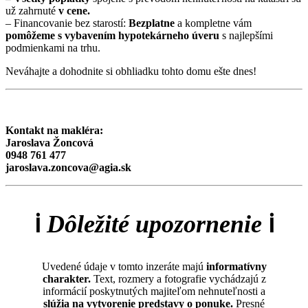
už zahrnuté
v cene.
– Financovanie bez starostí:
Bezplatne
a kompletne vám
pomôžeme s vybavením hypotekárneho úveru
s najlepšími
podmienkami na trhu.
Neváhajte a dohodnite si obhliadku tohto domu ešte dnes!
Kontakt na makléra:
Jaroslava Žoncová
0948 761 477
jaroslava.zoncova@agia.sk
ℹ️
Dôležité upozornenie
ℹ️
Uvedené údaje v tomto inzeráte majú
informatívny
charakter.
Text, rozmery a fotografie vychádzajú z
informácií poskytnutých majiteľom nehnuteľnosti a
slúžia na vytvorenie predstavy o ponuke.
Presné