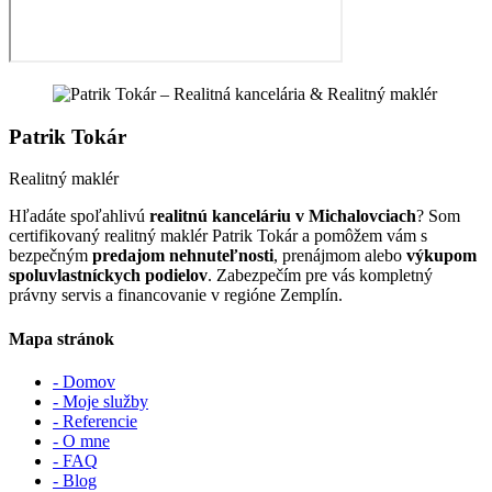
Patrik Tokár
Realitný maklér
Hľadáte spoľahlivú
realitnú kanceláriu v Michalovciach
? Som
certifikovaný realitný maklér Patrik Tokár a pomôžem vám s
bezpečným
predajom nehnuteľnosti
, prenájmom alebo
výkupom
spoluvlastníckych podielov
. Zabezpečím pre vás kompletný
právny servis a financovanie v regióne Zemplín.
Mapa stránok
- Domov
- Moje služby
- Referencie
- O mne
- FAQ
- Blog