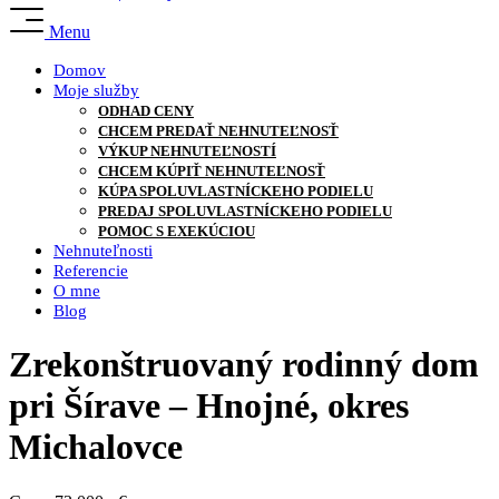
Menu
Domov
Moje služby
ODHAD CENY
CHCEM PREDAŤ NEHNUTEĽNOSŤ
VÝKUP NEHNUTEĽNOSTÍ
CHCEM KÚPIŤ NEHNUTEĽNOSŤ
KÚPA SPOLUVLASTNÍCKEHO PODIELU
PREDAJ SPOLUVLASTNÍCKEHO PODIELU
POMOC S EXEKÚCIOU
Nehnuteľnosti
Referencie
O mne
Blog
Zrekonštruovaný rodinný dom
pri Šírave – Hnojné, okres
Michalovce