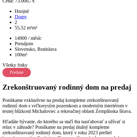
Cena: 73.000,- €
Hnojné
Domy
2
55,52 m²m²
14900 / měsíc
Prenájom
Slovensko, Bratislava
100m²
Všetky fotky
Predané
Zrekonštruovaný rodinný dom na predaj
Ponúkame exkluzívne na predaj kompletne zrekonštruovaný
rodinný dom s veľkorysým pozemkom a moderným interiérom v
tesnej blízkosti Michaloviec a rekreačnej oblasti Zemplínska šírava.
Hľadáte bývanie, do ktorého sa stačí iba nasťahovať a užívať si
relax v záhrade? Ponúkame na predaj útulný kompletne
zrekonštruovaný rodinný dom, ktorý v roku 2023 prešiel