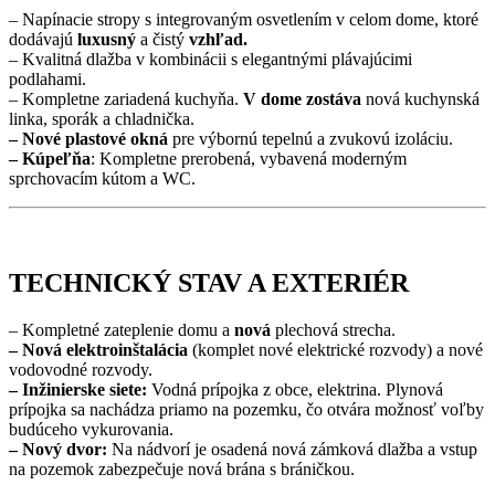
– Napínacie stropy s integrovaným osvetlením v celom dome, ktoré
dodávajú
luxusný
a čistý
vzhľad.
– Kvalitná dlažba v kombinácii s elegantnými plávajúcimi
podlahami.
– Kompletne zariadená kuchyňa.
V dome zostáva
nová kuchynská
linka, sporák a chladnička.
– Nové plastové okná
pre výbornú tepelnú a zvukovú izoláciu.
– Kúpeľňa
: Kompletne prerobená, vybavená moderným
sprchovacím kútom a WC.
TECHNICKÝ STAV A EXTERIÉR
– Kompletné zateplenie domu a
nová
plechová strecha.
– Nová elektroinštalácia
(komplet nové elektrické rozvody) a nové
vodovodné rozvody.
– Inžinierske siete:
Vodná prípojka z obce, elektrina. Plynová
prípojka sa nachádza priamo na pozemku, čo otvára možnosť voľby
budúceho vykurovania.
– Nový dvor:
Na nádvorí je osadená nová zámková dlažba a vstup
na pozemok zabezpečuje nová brána s bráničkou.