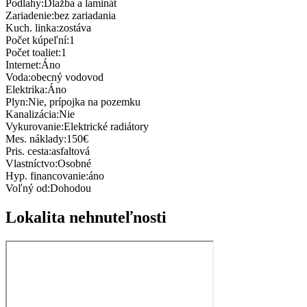
Podlahy:
Dlažba a laminát
Zariadenie:
bez zariadania
Kuch. linka:
zostáva
Počet kúpeľní:
1
Počet toaliet:
1
Internet:
Áno
Voda:
obecný vodovod
Elektrika:
Áno
Plyn:
Nie, prípojka na pozemku
Kanalizácia:
Nie
Vykurovanie:
Elektrické radiátory
Mes. náklady:
150€
Pris. cesta:
asfaltová
Vlastníctvo:
Osobné
Hyp. financovanie:
áno
Voľný od:
Dohodou
Lokalita nehnuteľnosti