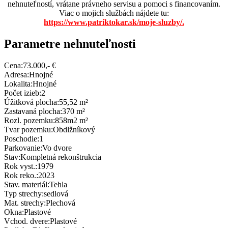
nehnuteľností, vrátane právneho servisu a pomoci s financovaním.
Viac o mojich službách nájdete tu:
https://www.patriktokar.sk/moje-sluzby/.
Parametre nehnuteľnosti
Cena:
73.000,- €
Adresa:
Hnojné
Lokalita:
Hnojné
Počet izieb:
2
Úžitková plocha:
55,52 m²
Zastavaná plocha:
370 m²
Rozl. pozemku:
858m2 m²
Tvar pozemku:
Obdlžníkový
Poschodie:
1
Parkovanie:
Vo dvore
Stav:
Kompletná rekonštrukcia
Rok vyst.:
1979
Rok reko.:
2023
Stav. materiál:
Tehla
Typ strechy:
sedlová
Mat. strechy:
Plechová
Okna:
Plastové
Vchod. dvere:
Plastové