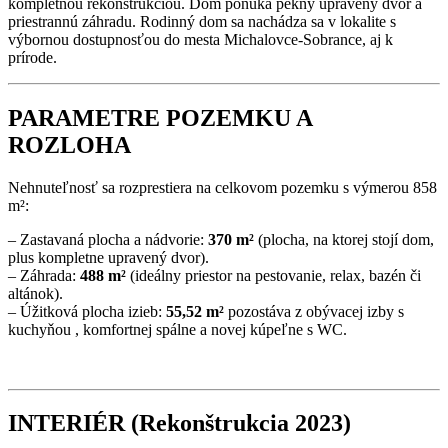
kompletnou rekonštrukciou. Dom ponúka pekný upravený dvor a
priestrannú záhradu. Rodinný dom sa nachádza sa v lokalite s
výbornou dostupnosťou do mesta Michalovce-Sobrance, aj k
prírode.
PARAMETRE POZEMKU A
ROZLOHA
Nehnuteľnosť sa rozprestiera na celkovom pozemku s výmerou 858
m²:
– Zastavaná plocha a nádvorie:
370 m²
(plocha, na ktorej stojí dom,
plus kompletne upravený dvor).
– Záhrada:
488 m²
(ideálny priestor na pestovanie, relax, bazén či
altánok).
– Úžitková plocha izieb:
55,52 m²
pozostáva z obývacej izby s
kuchyňou , komfortnej spálne a novej kúpeľne s WC.
INTERIÉR (Rekonštrukcia 2023)