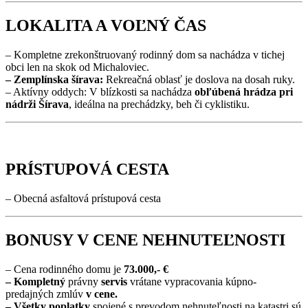
LOKALITA A VOĽNÝ ČAS
– Kompletne zrekonštruovaný rodinný dom sa nachádza v tichej
obci len na skok od Michaloviec.
– Zemplínska šírava:
Rekreačná oblasť je doslova na dosah ruky.
– Aktívny oddych: V blízkosti sa nachádza
obľúbená hrádza pri
nádrži Šírava
, ideálna na prechádzky, beh či cyklistiku.
PRÍSTUPOVÁ CESTA
– Obecná asfaltová prístupová cesta
BONUSY V CENE NEHNUTEĽNOSTI
– Cena rodinného domu je
73.000,- €
– Kompletný
právny
servis
vrátane vypracovania kúpno-
predajných zmlúv
v cene.
– Všetky poplatky
spojené s prevodom nehnuteľnosti na katastri sú