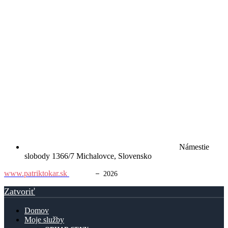
Námestie
slobody 1366/7 Michalovce, Slovensko
www.patriktokar.sk
© 2024
–
2026
Zatvoriť
Domov
Moje služby