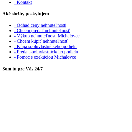
- Kontakt
Aké služby poskytujem
- Odhad ceny nehnuteľnosti
- Chcem predať nehnuteľnosť
- Výkup nehnuteľností Michalovce
- Chcem kúpiť nehnuteľnosť
- Kúpa spoluvlastníckeho podielu
- Predaj spoluvlastníckeho podielu
- Pomoc s exekúciou Michalovce
Som tu pre Vás 24/7