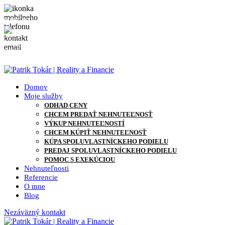
0905 871 127
info@patriktokar.sk
0905 871 127
info@patriktokar.sk
Domov
Moje služby
ODHAD CENY
CHCEM PREDAŤ NEHNUTEĽNOSŤ
VÝKUP NEHNUTEĽNOSTÍ
CHCEM KÚPIŤ NEHNUTEĽNOSŤ
KÚPA SPOLUVLASTNÍCKEHO PODIELU
PREDAJ SPOLUVLASTNÍCKEHO PODIELU
POMOC S EXEKÚCIOU
Nehnuteľnosti
Referencie
O mne
Blog
Nezáväzný kontakt